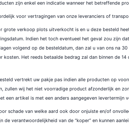
ducten zijn enkel een indicatie wanneer het betreffende p
oordelijk voor vertragingen van onze leveranciers of transpor
r grote verkoop plots uitverkocht is en u deze besteld hee
ngsdatum. Indien het toch eventueel het geval zou zijn dat
 dagen volgend op de besteldatum, dan zal u van ons na 3
der kosten. Het reeds betaalde bedrag zal dan binnen de 1
teld vertrekt uw pakje pas indien alle producten op voorra
 zullen wij het niet voorradige product afzonderlijk en zo
het een artikel is met een anders aangegeven levertermijn 
k voor schade van welke aard ook door onjuiste en/of onvol
ijn de verantwoordelijkheid van de “koper” en kunnen aanlei