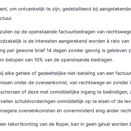
ient, om ontvankelijk te zijn, gedetailleerd bij aangeteken
ctuur.
en zullen op de openstaande factuurbedragen van rechtsweg
oodzakelijk is de interesten aangerekend worden à rato va
ing per gewone brief 14 dagen zonder gevolg is gebleven z
ten belopen van 10% van de openstaande bedragen.
j elke gehele of gedeeltelijke niet-betaling van een factu
enissen onder de overeenkomst, van rechtswege en zonder in
schorsen of deze met onmiddellijke ingang te beëindigen, 
vallen schuldvorderingen onmiddellijk op te eisen of de lev
vroegere overeenkomsten en onverminderd enig ander recht 
 een tekortkoming van de Koper, kan in geen geval worden